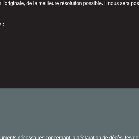
'originale, de la meilleure résolution possible. Il nous sera pos
e :
cuments nécessaires concernant la déclaration de décès, les de